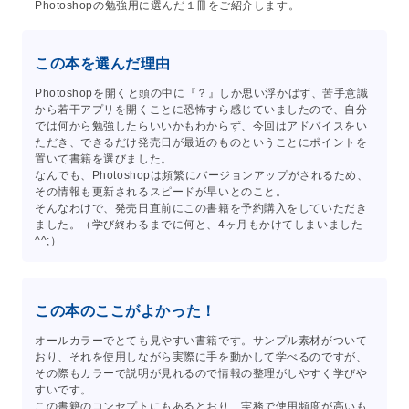
Photoshopの勉強用に選んだ１冊をご紹介します。
この本を選んだ理由
Photoshopを開くと頭の中に『？』しか思い浮かばず、苦手意識
から若干アプリを開くことに恐怖すら感じていましたので、自分
では何から勉強したらいいかもわからず、今回はアドバイスをい
ただき、できるだけ発売日が最近のものということにポイントを
置いて書籍を選びました。
なんでも、Photoshopは頻繁にバージョンアップがされるため、
その情報も更新されるスピードが早いとのこと。
そんなわけで、発売日直前にこの書籍を予約購入をしていただき
ました。（学び終わるまでに何と、4ヶ月もかけてしまいました
^^;）
この本のここがよかった！
オールカラーでとても見やすい書籍です。サンプル素材がついて
おり、それを使用しながら実際に手を動かして学べるのですが、
その際もカラーで説明が見れるので情報の整理がしやすく学びや
すいです。
この書籍のコンセプトにもあるとおり、実務で使用頻度が高いも