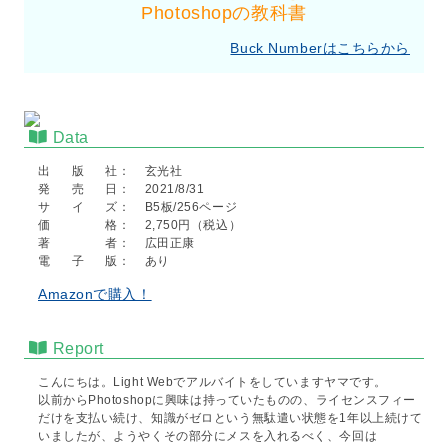
Photoshopの教科書
Buck Numberはこちらから
Data
出版社
玄光社
発売日
2021/8/31
サイズ
B5板/256ページ
価格
2,750円（税込）
著者
広田正康
電子版
あり
Amazonで購入！
Report
こんにちは。Light Webでアルバイトをしていますヤマです。
以前からPhotoshopに興味は持っていたものの、ライセンスフィー
だけを支払い続け、知識がゼロという無駄遣い状態を1年以上続けて
いましたが、ようやくその部分にメスを入れるべく、今回は