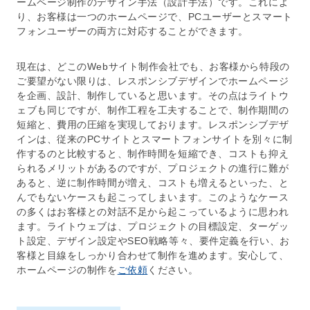
ームページ制作
のデザイン手法（設計手法）です。これによ
り、お客様は一つの
ホームページ
で、PCユーザーとスマート
フォンユーザーの両方に対応することができます。
現在は、どこの
Webサイト制作会社
でも、お客様から特段の
ご要望がない限りは、
レスポンシブデザイン
で
ホームページ
を
企画
、
設計
、
制作
していると思います。その点はライトウ
ェブも同じですが、制作工程を工夫することで、制作期間の
短縮と、費用の圧縮を実現しております。
レスポンシブデザ
イン
は、従来のPCサイトとスマートフォンサイトを別々に制
作するのと比較すると、制作時間を短縮でき、コストも抑え
られるメリットがあるのですが、プロジェクトの進行に難が
あると、逆に制作時間が増え、コストも増えるといった、と
んでもないケースも起こってしまいます。このようなケース
の多くはお客様との対話不足から起こっているように思われ
ます。ライトウェブは、プロジェクトの目標設定、ターゲッ
ト設定、
デザイン
設定や
SEO
戦略等々、要件定義を行い、お
客様と目線をしっかり合わせて制作を進めます。安心して、
ホームページ
の制作を
ご依頼
ください。