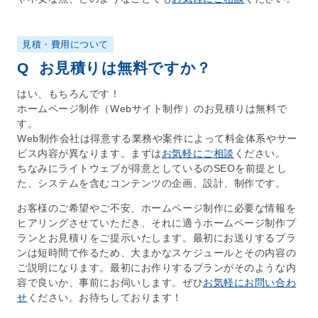
見積・費用について
Q
お見積りは無料ですか？
はい、もちろんです！
ホームページ制作
（
Webサイト制作
）のお見積りは無料で
す。
Web制作会社
は得意する業務や案件によって料金体系やサー
ビス内容が異なります。まずは
お気軽にご相談
ください。
ちなみにライトウェブが得意としているの
SEO
を前提とし
た、
システム
を含む
コンテンツの企画
、
設計
、
制作
です。
お客様のご希望やご不安、
ホームページ制作
に必要な情報を
ヒアリングさせていただき、それに適う
ホームページ制作
プ
ランとお見積りをご提示いたします。最初にお送りするプラ
ンは短時間で作るため、大まかなスケジュールとその内容の
ご説明になります。最初にお作りするプランがそのような内
容で良いか、事前にお伺いします。ぜひ
お気軽にお問い合わ
せ
ください。お待ちしております！