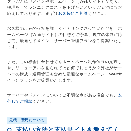
クトごとに
ドメイン
や
ホームページ
（
Webサイト
）があり、
整理をしてランニングコストを下げたいというご要望にもお
応えしております。まずは
お気軽にご相談
ください。
お客様の現在の状況を詳しくヒアリングさせていただき、
ホ
ームページ
（
Webサイト
）の目標やご予算、現在の体制に応
じて、最適な
ドメイン
、
サーバー
管理プランをご提案いたし
ます。
また、この機会に合わせてや
ホームページ制作
体制の見直し
や、リニューアルを図られては如何でしょうか？弊社が
サー
バー
の構成・運用管理も含めた最適な
ホームページ
（
Webサ
イト
）プランをご提案いたします。
サーバー
や
ドメイン
についてご不明な点がある場合でも、
安
心してご相談
ください。
見積・費用について
Q
支払い方法と支払サイトを教えてく