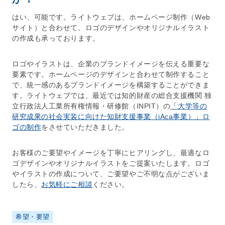
はい、可能です。ライトウェブは、
ホームページ制作
（
Web
サイト
）と合わせて、ロゴのデザインやオリジナルイラスト
の作成も承っております。
ロゴやイラストは、企業のブランドイメージを伝える重要な
要素です。ホームページのデザインと合わせて制作すること
で、統一感のあるブランドイメージを構築することができま
す。ライトウェブでは、最近では知的財産の総合支援機関 独
立行政法人工業所有権情報・研修館（INPIT）の
「大学等の
研究成果の社会実装に向けた知財支援事業（iAca事業）」ロ
ゴの制作
をさせていただきました。
お客様のご要望やイメージを丁寧にヒアリングし、最適なロ
ゴデザインやオリジナルイラストをご提案いたします。ロゴ
やイラストの作成について、ご要望やご不明な点がございま
したら、
お気軽にご相談
ください。
希望・要望