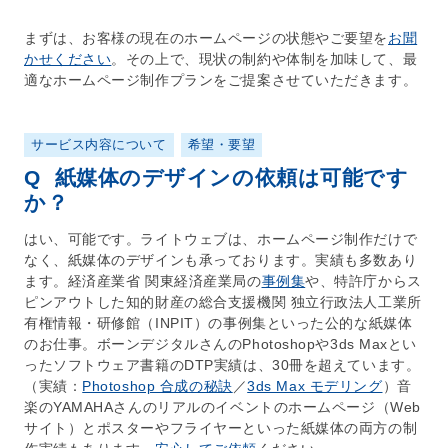
まずは、お客様の現在の
ホームページ
の状態やご要望を
お聞
かせください
。その上で、現状の制約や体制を加味して、最
適な
ホームページ制作
プランをご提案させていただきます。
サービス内容について
希望・要望
Q
紙媒体のデザインの依頼は可能です
か？
はい、可能です。ライトウェブは、
ホームページ制作
だけで
なく、紙媒体のデザインも承っております。実績も多数あり
ます。経済産業省 関東経済産業局の
事例集
や、特許庁からス
ピンアウトした知的財産の総合支援機関 独立行政法人工業所
有権情報・研修館（INPIT）の事例集といった公的な紙媒体
のお仕事。ボーンデジタルさんのPhotoshopや3ds Maxとい
ったソフトウェア書籍のDTP実績は、30冊を超えています。
（実績：
Photoshop 合成の秘訣
／
3ds Max モデリング
）音
楽のYAMAHAさんのリアルのイベントの
ホームページ
（
Web
サイト
）とポスターやフライヤーといった紙媒体の両方の制