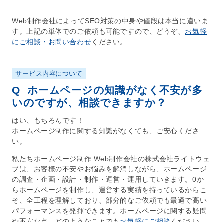
Web制作会社
によって
SEO
対策の中身や値段は本当に違いま
す。上記の単体でのご依頼も可能ですので、どうぞ、
お気軽
にご相談・お問い合わせ
ください。
サービス内容について
Q
ホームページの知識がなく不安が多
いのですが、相談できますか？
はい、もちろんです！
ホームページ制作
に関する知識がなくても、ご安心くださ
い。
私たち
ホームページ制作
Web制作会社
の株式会社ライトウェ
ブは、お客様の不安やお悩みを解消しながら、
ホームページ
の
調査
・
企画
・
設計
・
制作
・
運営
・
運用
していきます。0か
ら
ホームページ
を制作し、運営する実績を持っているからこ
そ、全工程を理解しており、部分的なご依頼でも最適で高い
パフォーマンスを発揮できます。
ホームページ
に関する疑問
や不安な点、どのようなことでも
お気軽にご相談
ください。