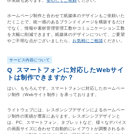
作実績もあります。
安心してご依頼
ください。
ホームページ制作
と合わせて紙媒体のデザインもご依頼いた
だくことで、統一感のあるブランドイメージを構築するだけ
でなく、情報や素材管理管理工数やコミュニケーション工数
を大幅に削減できます。紙媒体のデザインについて、ご要望
やご不明な点がございましたら、
お気軽にご相談
ください。
サービス内容について
Q
スマートフォンに対応したWebサイ
トは制作できますか？
はい、もちろんです。スマートフォンに対応した
ホームペー
ジ制作
（
Webサイト制作
）を承っております。
ライトウェブには、
レスポンシブデザイン
による
ホームペー
ジ制作
の実績が豊富にあります。
レスポンシブデザイン
と
は、PC、スマートフォン、タブレットなど、様々なデバイス
の画面サイズに合わせて自動的にレイアウトが調整される
ホ