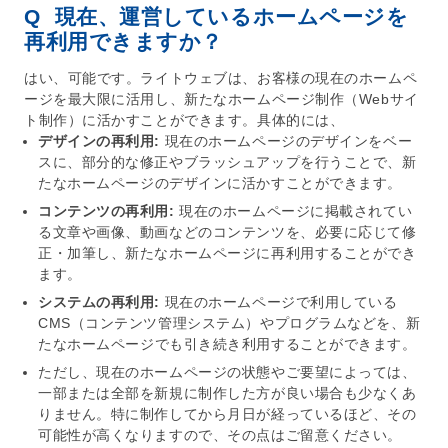
Q
現在、運営しているホームページを
再利用できますか？
はい、可能です。ライトウェブは、お客様の現在の
ホームペ
ージ
を最大限に活用し、新たな
ホームページ制作
（
Webサイ
ト制作
）に活かすことができます。具体的には、
デザインの再利用:
現在の
ホームページ
のデザインをベー
スに、部分的な修正やブラッシュアップを行うことで、新
たな
ホームページ
のデザインに活かすことができます。
コンテンツの再利用:
現在の
ホームページ
に掲載されてい
る文章や画像、動画などのコンテンツを、必要に応じて修
正・加筆し、新たな
ホームページ
に再利用することができ
ます。
システムの再利用:
現在の
ホームページ
で利用している
CMS（コンテンツ管理システム）やプログラムなどを、新
たな
ホームページ
でも引き続き利用することができます。
ただし、現在の
ホームページ
の状態やご要望によっては、
一部または全部を新規に制作した方が良い場合も少なくあ
りません。特に制作してから月日が経っているほど、その
可能性が高くなりますので、その点はご留意ください。