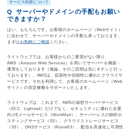
サービス内容について
Q
サーバーやドメインの手配もお願い
できますか？
はい、もちろんです。お客様の
ホームページ
（
Webサイト
）
に合わせて、
サーバー
や
ドメイン
の手配も承っております。
まずは
お気軽にご相談
ください。
ライトウェブでは、お客様からのご要望がない限り、
AWS
（
Amazon Web Services
）を用いて
サーバー
を構築・
運用をしております（無論、そのご説明は先にキチンと行っ
ております）。
AWS
は、拡張性や信頼性に優れたクラウドサ
ービスです。それを利用して、お客様の
ホームページ
（
Web
サイト
）の安定稼働をサポートいたします。
ライトウェブは、これまで、
AWS
の
仮想サーバー
サービス
（EC2、Lightsail）だけでなく、
セキュリティ
に優れた企業
向けEメールサービス（WorkMail）、
サーバーレス
の
静的ホ
スティングサービス
（S3）、
クラウドストレージサービス
（S3）、
DNSサービス
（Route53）、配信を高速化し可用性