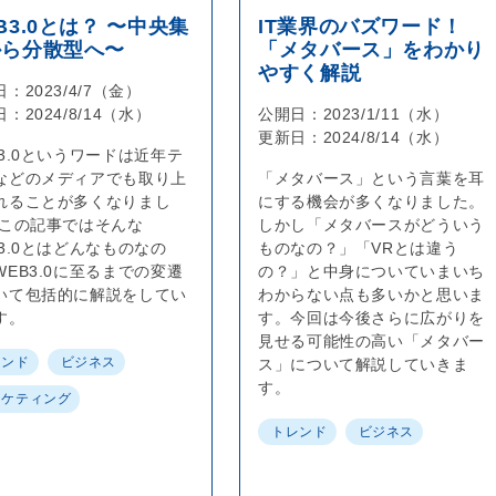
B3.0とは？ 〜中央集
IT業界のバズワード！
から分散型へ〜
「メタバース」をわかり
やすく解説
日：
2023/4/7（金）
日：
2024/8/14（水）
公開日：
2023/1/11（水）
更新日：
2024/8/14（水）
B3.0というワードは近年テ
などのメディアでも取り上
「メタバース」という言葉を耳
れることが多くなりまし
にする機会が多くなりました。
 この記事ではそんな
しかし「メタバースがどういう
B3.0とはどんなものなの
ものなの？」「VRとは違う
WEB3.0に至るまでの変遷
の？」と中身についていまいち
いて包括的に解説をしてい
わからない点も多いかと思いま
す。
す。今回は今後さらに広がりを
見せる可能性の高い「メタバー
レンド
ビジネス
ス」について解説していきま
す。
ーケティング
トレンド
ビジネス