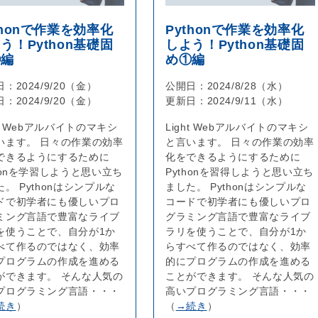
thonで作業を効率化
Pythonで作業を効率化
う！Python基礎固
しよう！Python基礎固
②編
め①編
日：
2024/9/20（金）
公開日：
2024/8/28（水）
日：
2024/9/20（金）
更新日：
2024/9/11（水）
ht Webアルバイトのマキシ
Light Webアルバイトのマキシ
います。 日々の作業の効率
と言います。 日々の作業の効率
できるようにするために
化をできるようにするために
thonを学習しようと思い立ち
Pythonを習得しようと思い立ち
。 Pythonはシンプルな
ました。 Pythonはシンプルな
ドで初学者にも優しいプロ
コードで初学者にも優しいプロ
ミング言語で豊富なライブ
グラミング言語で豊富なライブ
を使うことで、自分が1か
ラリを使うことで、自分が1か
べて作るのではなく、効率
らすべて作るのではなく、効率
プログラムの作成を進める
的にプログラムの作成を進める
ができます。 そんな人気の
ことができます。 そんな人気の
プログラミング言語・・・
高いプログラミング言語・・・
続き
）
（
→続き
）