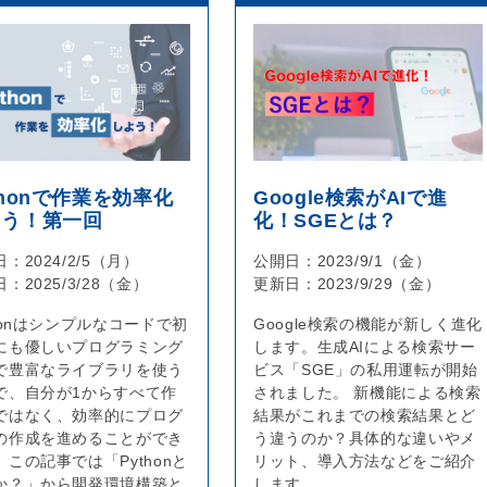
thonで作業を効率化
Google検索がAIで進
よう！第一回
化！SGEとは？
日：
2024/2/5（月）
公開日：
2023/9/1（金）
日：
2025/3/28（金）
更新日：
2023/9/29（金）
thonはシンプルなコードで初
Google検索の機能が新しく進化
にも優しいプログラミング
します。生成AIによる検索サー
で豊富なライブラリを使う
ビス「SGE」の私用運転が開始
で、自分が1からすべて作
されました。 新機能による検索
ではなく、効率的にプログ
結果がこれまでの検索結果とど
の作成を進めることができ
う違うのか？具体的な違いやメ
。この記事では「Pythonと
リット、導入方法などをご紹介
か？」から開発環境構築と
します。