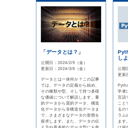
「データとは？」
Py
し
公開日：
2024/2/9（金）
更新日：
2024/3/8（金）
公開
更新
データとは一体何か？この記事
では、データの定義から始め、
Py
その種類や型、そして持つ多様
学者
な価値について解説します。量
言語
的データから質的データ、構造
こと
化データから非構造化データま
るの
で、さまざまなデータの形態を
ラム
探求します。また、データの伝
ます
え方や基本的なデータ型にも焦
は何