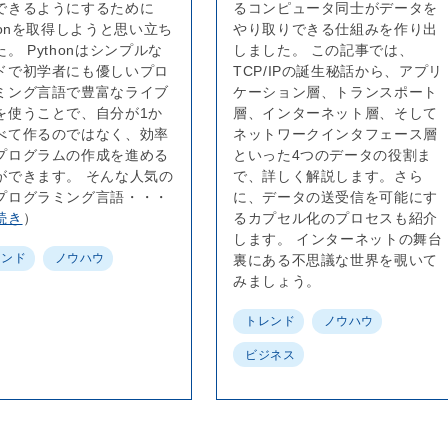
できるようにするために
るコンピュータ同士がデータを
thonを取得しようと思い立ち
やり取りできる仕組みを作り出
。 Pythonはシンプルな
しました。 この記事では、
ドで初学者にも優しいプロ
TCP/IPの誕生秘話から、アプリ
ミング言語で豊富なライブ
ケーション層、トランスポート
を使うことで、自分が1か
層、インターネット層、そして
べて作るのではなく、効率
ネットワークインタフェース層
プログラムの作成を進める
といった4つのデータの役割ま
ができます。 そんな人気の
で、詳しく解説します。さら
プログラミング言語・・・
に、データの送受信を可能にす
続き
）
るカプセル化のプロセスも紹介
します。 インターネットの舞台
レンド
ノウハウ
裏にある不思議な世界を覗いて
みましょう。
トレンド
ノウハウ
ビジネス