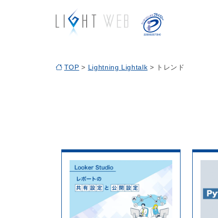
TOP
>
Lightning Lightalk
> トレンド