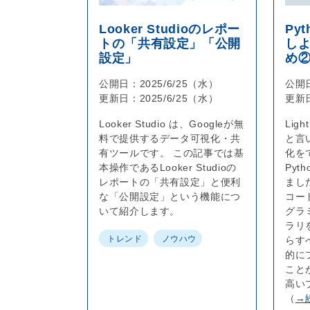
Looker Studioのレポー
Py
トの「共有設定」「公開
しよ
設定」
め
公開日：
2025/6/25（水）
公開
更新日：
2025/6/25（水）
更新
Looker Studio は、Googleが無
Lig
料で提供するデータ可視化・共
と言
有ツールです。 この記事では基
化を
本操作であるLooker Studioの
Py
レポートの「共有設定」と便利
ました
な「公開設定」という機能につ
コー
いて紹介します。
グラ
ラリ
トレンド
ノウハウ
らす
的に
こと
高い
（
→