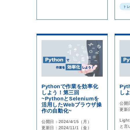
ト
Pythonで作業を効率化
Py
しよう！第三回
し
~PythonとSeleniumを
公開
活用したWebブラウザ操
更新
作の自動化~
Lig
公開日：
2024/4/15（月）
と言
更新日：
2024/11/1（金）