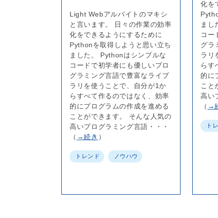
化を
Light Webアルバイトのマキシ
Py
と言います。 日々の作業の効率
ました
化をできるようにするために
コー
Pythonを取得しようと思い立ち
グラ
ました。 Pythonはシンプルな
ラリ
コードで初学者にも優しいプロ
らす
グラミング言語で豊富なライブ
的に
ラリを使うことで、自分が1か
こと
らすべて作るのではなく、効率
高い
的にプログラムの作成を進める
（
→
ことができます。 そんな人気の
ト
高いプログラミング言語・・・
（
→続き
）
トレンド
ノウハウ