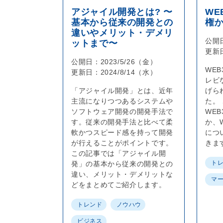
アジャイル開発とは? 〜
WE
基本から従来の開発との
権
違いやメリット・デメリ
公開
ットまで〜
更新
公開日：
2023/5/26（金）
WE
更新日：
2024/8/14（水）
レビ
「アジャイル開発」とは、近年
げら
主流になりつつあるシステムや
た。
ソフトウェア開発の開発手法で
WE
す。従来の開発手法と比べて柔
か、
軟かつスピード感を持って開発
につ
が行えることがポイントです。
きま
この記事では「アジャイル開
ト
発」の基本から従来の開発との
違い、メリット・デメリットな
マ
どをまとめてご紹介します。
トレンド
ノウハウ
ビジネス