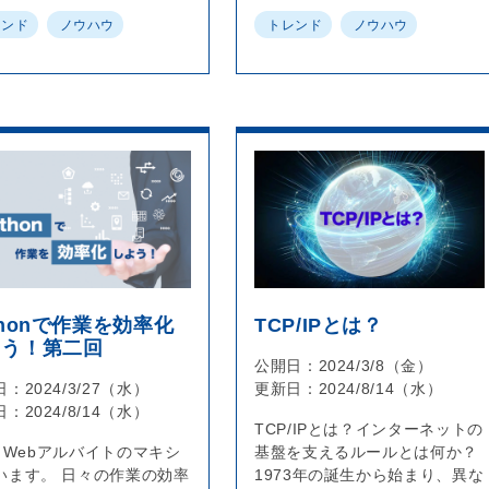
レンド
ノウハウ
トレンド
ノウハウ
thonで作業を効率化
TCP/IPとは？
よう！第二回
公開日：
2024/3/8（金）
日：
2024/3/27（水）
更新日：
2024/8/14（水）
日：
2024/8/14（水）
TCP/IPとは？インターネットの
ht Webアルバイトのマキシ
基盤を支えるルールとは何か？
います。 日々の作業の効率
1973年の誕生から始まり、異な