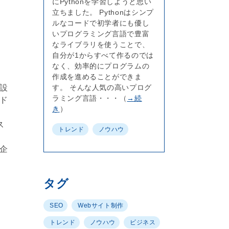
にPythonを学習しようと思い
立ちました。 Pythonはシンプ
ルなコードで初学者にも優し
いプログラミング言語で豊富
なライブラリを使うことで、
自分が1からすべて作るのでは
なく、効率的にプログラムの
作成を進めることができま
設
す。 そんな人気の高いプログ
ラミング言語・・・（
→続
ド
き
）
ス
トレンド
ノウハウ
企
タグ
SEO
Webサイト制作
トレンド
ノウハウ
ビジネス