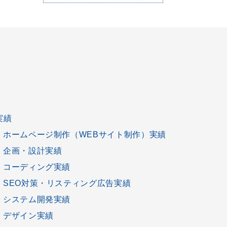
実績
ホームページ制作
（
WEBサイト制作
）実績
企画
・
設計
実績
コーディング
実績
SEO対策
・
リスティング広告
実績
システム開発
実績
デザイン
実績