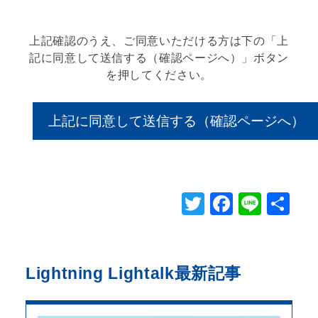
当個人情報の取扱いを委託することがあり
ます。委託にあたっては、委託先における
上記確認のうえ、ご同意いただける方は下の「上
個人情報の安全管理が図られるよう、委託
記に同意して送信する（確認ページへ）」ボタン
先に対する必要かつ適切な監督を行いま
を押してください。
す。
当個人情報の利用目的の通知、開示、訂
正、追加削除、利用の停止、消去、第三者
への提供の停止、及び第三者提供記録の開
示を受け付けております。以下の「個人情
報苦情及び相談窓口」にその旨ご連絡くだ
さい。
Twitter
Facebo
Line
共
任意項目の情報のご提供がない場合、最適
有
なご回答ができない場合があります。
当ホームページではご利用状況の統計調査
のためクッキー等を用いておりますが、こ
Lightning Lightalk
最新記事
れによる個人情報の取得、利用は行ってお
りません。