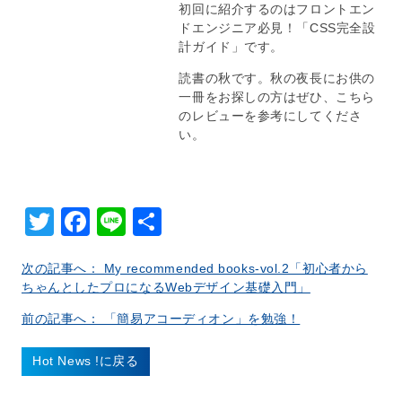
初回に紹介するのはフロントエン
ドエンジニア必見！「CSS完全設
計ガイド」です。
読書の秋です。秋の夜長にお供の
一冊をお探しの方はぜひ、こちら
のレビューを参考にしてくださ
い。
Twitter
Facebook
Line
共
有
次の記事へ： My recommended books-vol.2「初心者から
ちゃんとしたプロになるWebデザイン基礎入門」
前の記事へ： 「簡易アコーディオン」を勉強！
Hot News !に戻る