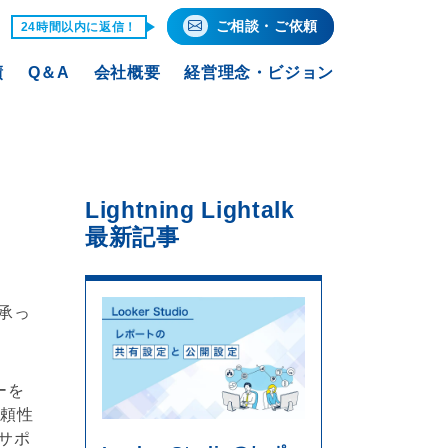
ご相談・ご依頼
24時間以内に返信！
績
Q＆A
会社概要
経営理念・ビジョン
Lightning Lightalk
最新記事
承っ
ー
を
信頼性
サポ