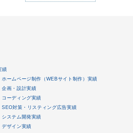
実績
ホームページ制作
（
WEBサイト制作
）実績
企画
・
設計
実績
コーディング
実績
SEO対策
・
リスティング広告
実績
システム開発
実績
デザイン
実績