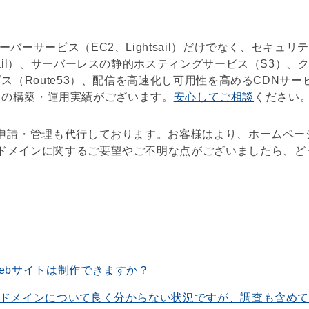
ーバー
サービス（EC2、Lightsail）だけでなく、
セキュリテ
il）、
サーバーレス
の
静的ホスティングサービス
（S3）、
ビス
（Route53）、配信を高速化し可用性を高める
CDN
サー
スの構築・運用実績がございます。
安心してご相談
ください
申請・管理も代行しております。お客様はより、
ホームペー
ドメイン
に関するご要望やご不明な点がございましたら、ど
ebサイトは制作できますか？
やドメインについて良く分からない状況ですが、調査も含め