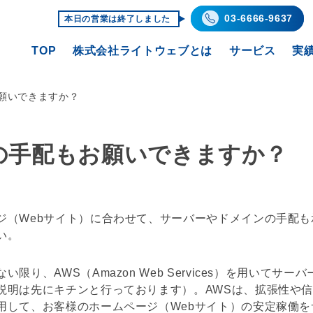
03-6666-9637
本日の営業は終了しました
TOP
株式会社ライトウェブとは
サービス
実
願いできますか？
の手配もお願いできますか？
ジ
（
Webサイト
）に合わせて、
サーバー
や
ドメイン
の手配も
い。
ない限り、
AWS
（
Amazon Web Services
）を用いて
サーバ
説明は先にキチンと行っております）。
AWS
は、拡張性や
用して、お客様の
ホームページ
（
Webサイト
）の安定稼働を