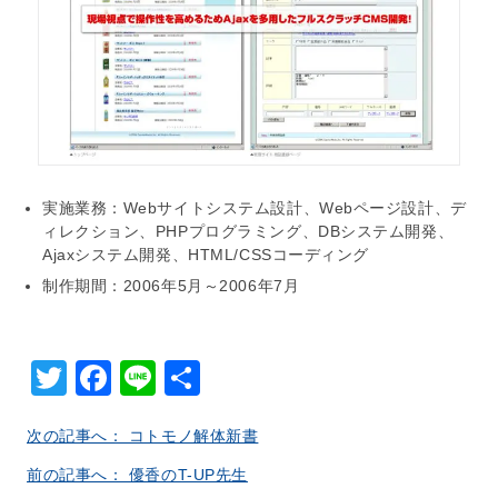
実施業務：Webサイトシステム設計、Webページ設計、デ
ィレクション、PHPプログラミング、DBシステム開発、
Ajaxシステム開発、HTML/CSSコーディング
制作期間：2006年5月～2006年7月
Twitter
Facebook
Line
共
有
次の記事へ： コトモノ解体新書
前の記事へ： 優香のT-UP先生