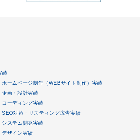
実績
ホームページ制作
（
WEBサイト制作
）実績
企画
・
設計
実績
コーディング
実績
SEO対策
・
リスティング広告
実績
システム開発
実績
デザイン
実績